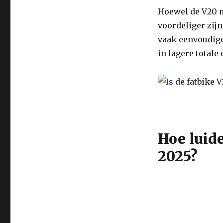
Hoewel de V20 m
voordeliger zij
vaak eenvoudige
in lagere total
Hoe luide
2025?