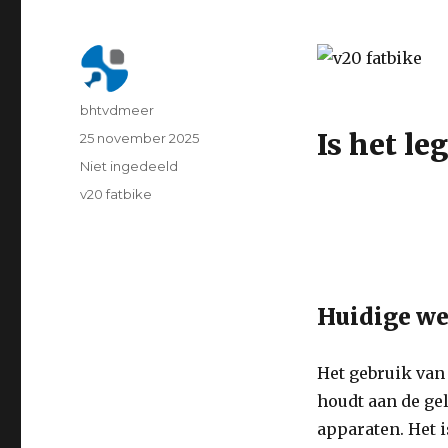
Author
bhtvdmeer
Is het le
Posted
25 november 2025
on
Categorie
Niet ingedeeld
Tags
v20 fatbike
Huidige w
Het gebruik van 
houdt aan de ge
apparaten. Het i