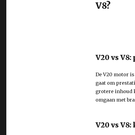
V8?
V20 vs V8:
De V20 motor is
gaat om prestat
grotere inhoud 
omgaan met bra
V20 vs V8: