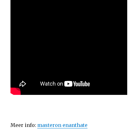
Meer info:
masteron enanthate