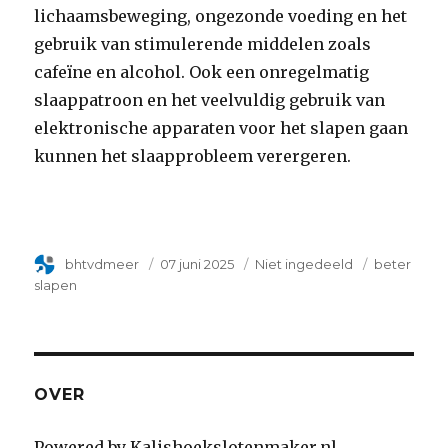
lichaamsbeweging, ongezonde voeding en het
gebruik van stimulerende middelen zoals
cafeïne en alcohol. Ook een onregelmatig
slaappatroon en het veelvuldig gebruik van
elektronische apparaten voor het slapen gaan
kunnen het slaapprobleem verergeren.
Author
bhtvdmeer
Geplaatst
07 juni 2025
Categorie
Niet ingedeeld
Tags
beter
op
slapen
OVER
Powered by Kalishoekslotenmaker.nl