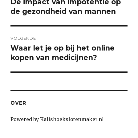
De impact van impotentie op
Previous
de gezondheid van mannen
post:
VOLGENDE
Waar let je op bij het online
Next
kopen van medicijnen?
post:
OVER
Powered by Kalishoekslotenmaker.nl