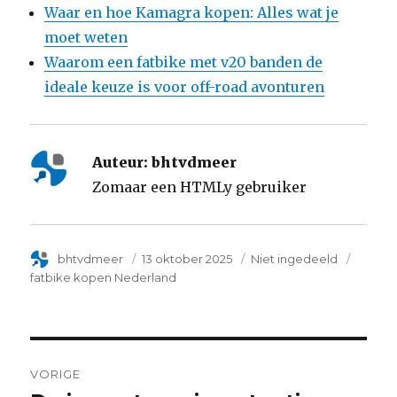
Waar en hoe Kamagra kopen: Alles wat je
moet weten
Waarom een fatbike met v20 banden de
ideale keuze is voor off-road avonturen
Auteur:
bhtvdmeer
Zomaar een HTMLy gebruiker
Author
bhtvdmeer
Posted
13 oktober 2025
Categorie
Niet ingedeeld
Tags
on
fatbike kopen Nederland
Post
VORIGE
navigation