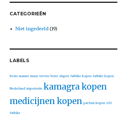
CATEGORIEËN
Niet ingedeeld
(19)
LABELS
beste manier muur verven
beter slapen
fatbike kopen
fatbike kopen
kamagra kopen
Nederland
impotentie
medicijnen kopen
parfum kopen
v20
fatbike