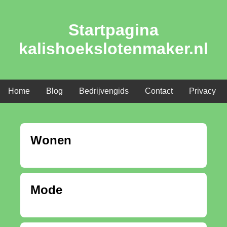
Startpagina
kalishoekslotenmaker.nl
Home
Blog
Bedrijvengids
Contact
Privacy
Wonen
Mode